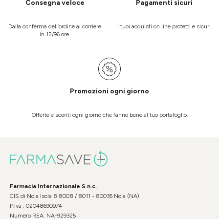
Consegna veloce
Pagamenti sicuri
Dalla conferma dell’ordine al corriere
I tuoi acquisti on line protetti e sicuri.
in 12/96 ore.
Promozioni ogni giorno
Offerte e sconti ogni giorno che fanno bene al tuo portafoglio.
Farmacia Internazionale S.n.c.
CIS di Nola Isola 8 8008 / 8011 - 80035 Nola (NA)
P.Iva : 02048690974
Numero REA: NA-929325