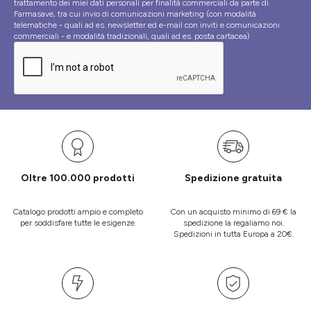
trattamento dei miei dati personali per finalità commerciali da parte di
Farmasave, tra cui invio di comunicazioni marketing (con modalità
telematiche - quali ad es. newsletter ed e-mail con inviti e comunicazioni
commerciali - e modalità tradizionali, quali ad es. posta cartacea)
Oltre 100.000 prodotti
Spedizione gratuita
Catalogo prodotti ampio e completo
Con un acquisto minimo di 69 € la
per soddisfare tutte le esigenze.
spedizione la regaliamo noi.
Spedizioni in tutta Europa a 20€.