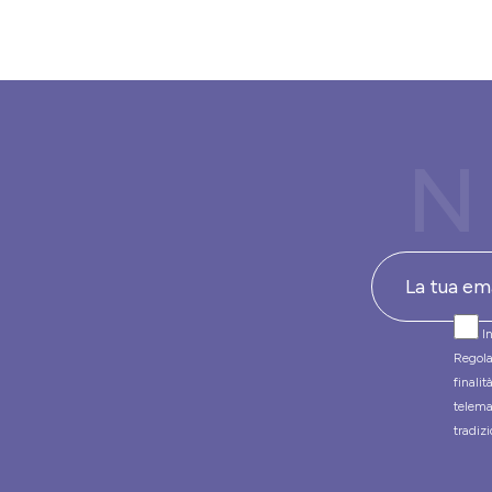
N
In
Regola
finali
telema
tradizi