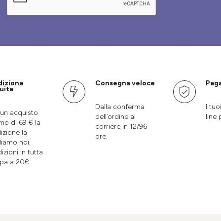
dizione
Consegna veloce
Paga
uita
Dalla conferma
I tuo
un acquisto
dell’ordine al
line 
mo di 69 € la
corriere in 12/96
izione la
ore.
liamo noi.
izioni in tutta
pa a 20€.