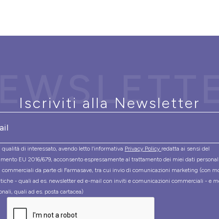
EWSLETT
Iscriviti alla Newsletter
 qualità di interessato, avendo letto l’informativa
Privacy Policy
redatta ai sensi del
mento EU 2016/679, acconsento espressamente al trattamento dei miei dati personal
tà commerciali da parte di Farmasave, tra cui invio di comunicazioni marketing (con m
tiche - quali ad es. newsletter ed e-mail con inviti e comunicazioni commerciali - e m
onali, quali ad es. posta cartacea)