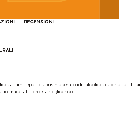
AZIONI
RECENSIONI
URALI
ico; allium cepa l. bulbus macerato idroalcolico; euphrasia offic
 turio macerato idroetanolglicerico.