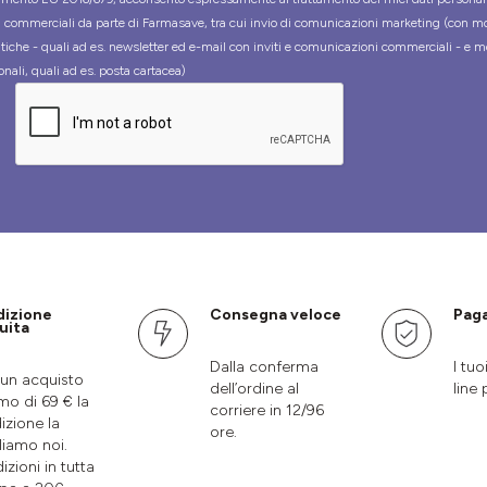
tà commerciali da parte di Farmasave, tra cui invio di comunicazioni marketing (con m
tiche - quali ad es. newsletter ed e-mail con inviti e comunicazioni commerciali - e m
onali, quali ad es. posta cartacea)
dizione
Consegna veloce
Paga
uita
Dalla conferma
I tuo
un acquisto
dell’ordine al
line 
mo di 69 € la
corriere in 12/96
izione la
ore.
liamo noi.
izioni in tutta