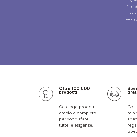
finali
telema
tradizi
Oltre 100.000
Spe
prodotti
grat
Catalogo prodotti
Con 
ampio e completo
mini
per soddisfare
sped
tutte le esigenze.
rega
Sped