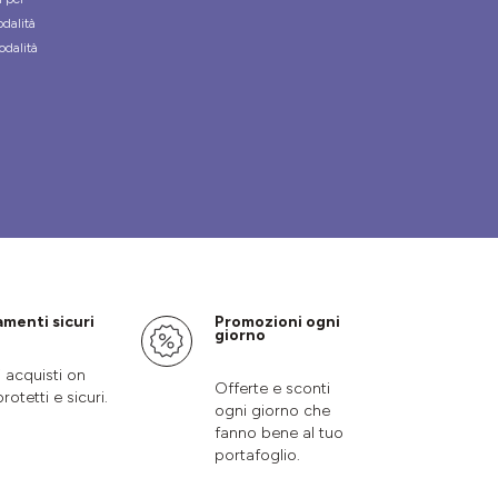
odalità
odalità
menti sicuri
Promozioni ogni
giorno
i acquisti on
Offerte e sconti
protetti e sicuri.
ogni giorno che
fanno bene al tuo
portafoglio.