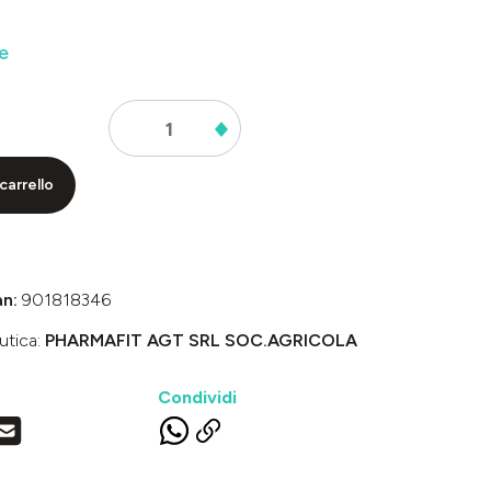
e
carrello
an:
901818346
utica:
PHARMAFIT AGT SRL SOC.AGRICOLA
Condividi