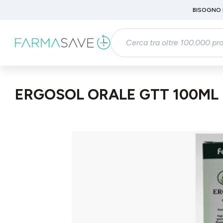
Passa al contenuto principale
BISOGNO 
Salta alla ricerca
Passa alla navigazione principale
ERGOSOL ORALE GTT 100ML
Salta la galleria di immagini