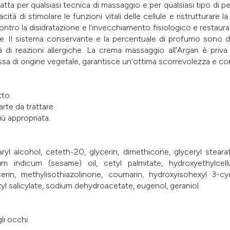
a per qualsiasi tecnica di massaggio e per qualsiasi tipo di pelle.
cità di stimolare le funzioni vitali delle cellule e ristrutturare
ontro la disidratazione e l'invecchiamento fisiologico e restaura 
lule. Il sistema conservante e la percentuale di profumo sono d
di reazioni allergiche. La crema massaggio all'Argan è priva di
ssa di origine vegetale, garantisce un'ottima scorrevolezza e contr
tto.
rte da trattare.
ù appropriata.
ryl alcohol, ceteth-20, glycerin, dimethicone, glyceryl stearat
 indicum (sesame) oil, cetyl palmitate, hydroxyethylcellu
ycerin, methylisothiazolinone, coumarin, hydroxyisohexyl 3-
zyl salicylate, sodium dehydroacetate, eugenol, geraniol.
li occhi.