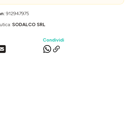
an:
912947975
utica:
SODALCO SRL
Condividi