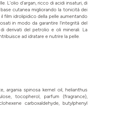
 L'olio d'argan, ricco di acidi insaturi, di
 la base cutanea migliorando la tonicità dei
il film idrolipidico della pelle aumentando
osati in modo da garantire l'integrità del
 derivati del petrolio e oli minerali. La
ibuisce ad idratare e nutrire la pelle.
e, argania spinosa kernel oil, helianthus
lose, tocopherol, parfum (fragrance),
cyclohexene carboxaldehyde, butylphenyl