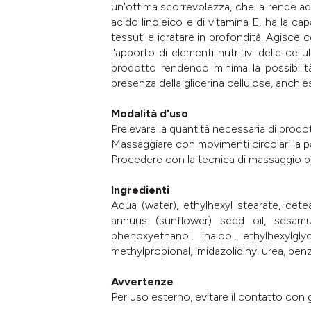
un'ottima scorrevolezza, che la rende adatt
acido linoleico e di vitamina E, ha la capa
tessuti e idratare in profondità. Agisce c
l'apporto di elementi nutritivi delle cel
prodotto rendendo minima la possibilità 
presenza della glicerina cellulose, anch'e
Modalità d'uso
Prelevare la quantità necessaria di prodo
Massaggiare con movimenti circolari la pa
Procedere con la tecnica di massaggio pi
Ingredienti
Aqua (water), ethylhexyl stearate, cetea
annuus (sunflower) seed oil, sesamum
phenoxyethanol, linalool, ethylhexylgl
methylpropional, imidazolidinyl urea, ben
Avvertenze
Per uso esterno, evitare il contatto con g