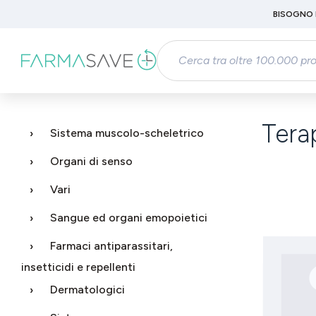
Passa al contenuto principale
BISOGNO 
Salta alla ricerca
Passa alla navigazione principale
Tera
Sistema muscolo-scheletrico
Organi di senso
Vari
Sangue ed organi emopoietici
Farmaci antiparassitari,
insetticidi e repellenti
Dermatologici