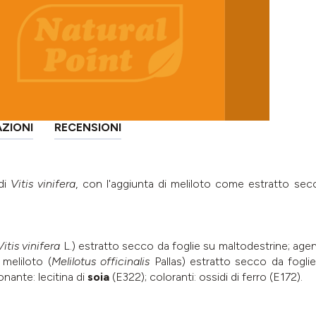
AZIONI
RECENSIONI
 di
Vitis vinifera
, con l'aggiunta di meliloto come estratto secco
Vitis vinifera
L.) estratto secco da foglie su maltodestrine; agen
 meliloto (
Melilotus officinalis
Pallas) estratto secco da fogli
ionante: lecitina di
soia
(E322); coloranti: ossidi di ferro (E172).