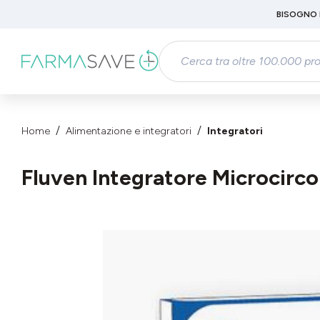
Passa al contenuto principale
BISOGNO 
Salta alla ricerca
Passa alla navigazione principale
Home
Alimentazione e integratori
Integratori
Fluven Integratore Microcirc
Salta la galleria di immagini