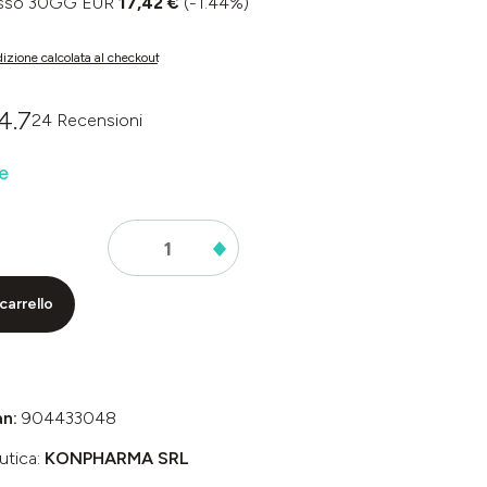
basso 30GG EUR
17,42 €
(-1.44%)
izione calcolata al checkout
4.7
24 Recensioni
dia di 0 su 5 stelle
e
carrello
an:
904433048
utica:
KONPHARMA SRL