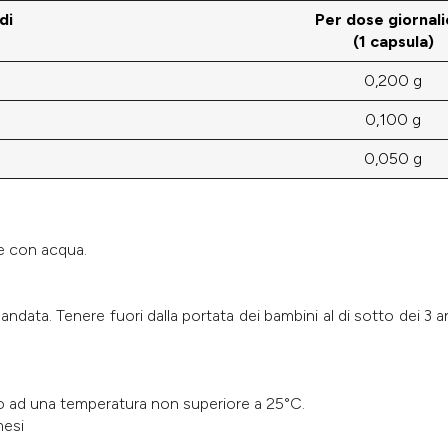
di
Per dose giornali
(1 capsula)
0,200 g
0,100 g
0,050 g
re con acqua.
data. Tenere fuori dalla portata dei bambini al di sotto dei 3 ann
o ad una temperatura non superiore a 25°C.
mesi