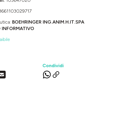
an:
103647020
3661103029717
utica:
BOEHRINGER ING.ANIM.H.IT.SPA
O INFORMATIVO
ibile
Condividi