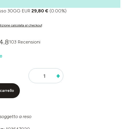
basso 30GG EUR
29,80 €
(0.00%)
izione calcolata al checkout
4.8
103 Recensioni
dia di 0 su 5 stelle
e
carrello
soggetto a reso