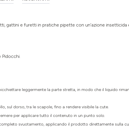
i, gattini e furetti in pratiche pipette con un’azione insetticida
e Pidocchi.
picchiettare leggermente la parte stretta, in modo che il liquido riman
lo, sul dorso, tra le scapole, fino a rendere visibile la cute.
premere per applicare tutto il contenuto in un punto solo.
a completo svuotamento, applicando il prodotto direttamente sulla cu