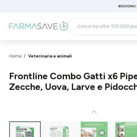
Passa al contenuto principale
BISOGNO 
Salta alla ricerca
Passa alla navigazione principale
Home
Veterinaria e animali
Frontline Combo Gatti x6 Pipet
Zecche, Uova, Larve e Pidocch
Salta la galleria di immagini