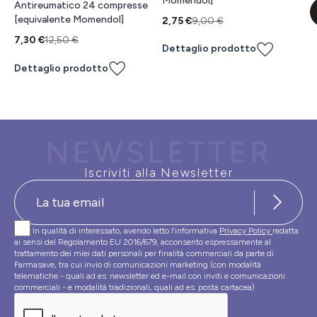
Momendol]
Antireumatico 24 compresse
[equivalente Momendol]
2,75 €
9,00 €
7,30 €
12,50 €
Dettaglio prodotto
Dettaglio prodotto
NEWSLETTER
Iscriviti alla Newsletter
In qualità di interessato, avendo letto l’informativa
Privacy Policy
redatta
ai sensi del Regolamento EU 2016/679, acconsento espressamente al
trattamento dei miei dati personali per finalità commerciali da parte di
Farmasave, tra cui invio di comunicazioni marketing (con modalità
telematiche - quali ad es. newsletter ed e-mail con inviti e comunicazioni
commerciali - e modalità tradizionali, quali ad es. posta cartacea)