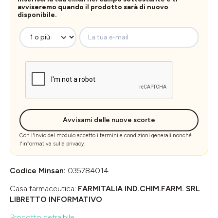
avviseremo quando il prodotto sarà di nuovo
disponibile.
La tua e-mail
Avvisami delle nuove scorte
Con l'invio del modulo accetto i
termini e condizioni generali
nonché
l'
informativa sulla privacy
.
Codice Minsan:
035784014
Casa farmaceutica:
FARMITALIA IND.CHIM.FARM. SRL
LIBRETTO INFORMATIVO
Prodotto detraibile