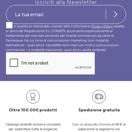
Iscriviti alla Newsletter
In qualità di interessato, avendo letto l’informativa
Privacy Policy
redatta
ai sensi del Regolamento EU 2016/679, acconsento espressamente al
trattamento dei miei dati personali per finalità commerciali da parte di
Farmasave, tra cui invio di comunicazioni marketing (con modalità
telematiche - quali ad es. newsletter ed e-mail con inviti e comunicazioni
commerciali - e modalità tradizionali, quali ad es. posta cartacea)
Oltre 100.000 prodotti
Spedizione gratuita
Catalogo prodotti ampio e completo
Con un acquisto minimo di 69 € la
per soddisfare tutte le esigenze.
spedizione la regaliamo noi.