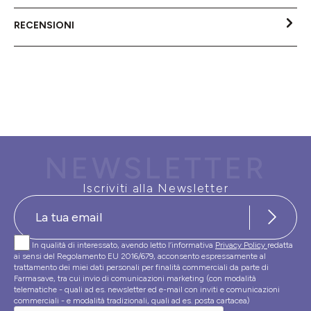
RECENSIONI
NEWSLETTER
Iscriviti alla Newsletter
In qualità di interessato, avendo letto l’informativa
Privacy Policy
redatta
ai sensi del Regolamento EU 2016/679, acconsento espressamente al
trattamento dei miei dati personali per finalità commerciali da parte di
Farmasave, tra cui invio di comunicazioni marketing (con modalità
telematiche - quali ad es. newsletter ed e-mail con inviti e comunicazioni
commerciali - e modalità tradizionali, quali ad es. posta cartacea)