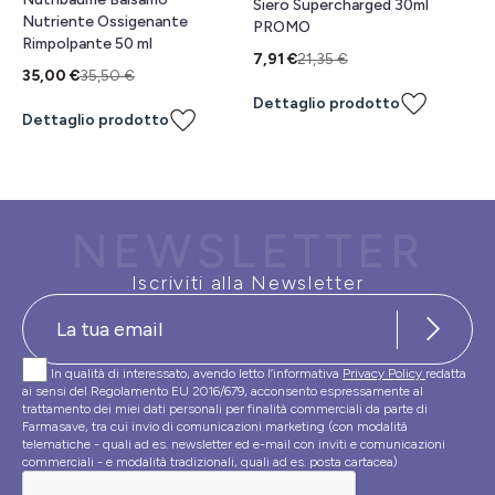
Siero Supercharged 30ml
Nutriente Ossigenante
PROMO
Rimpolpante 50 ml
7,91 €
21,35 €
35,00 €
35,50 €
Dettaglio prodotto
Dettaglio prodotto
NEWSLETTER
Iscriviti alla Newsletter
In qualità di interessato, avendo letto l’informativa
Privacy Policy
redatta
ai sensi del Regolamento EU 2016/679, acconsento espressamente al
trattamento dei miei dati personali per finalità commerciali da parte di
Farmasave, tra cui invio di comunicazioni marketing (con modalità
telematiche - quali ad es. newsletter ed e-mail con inviti e comunicazioni
commerciali - e modalità tradizionali, quali ad es. posta cartacea)