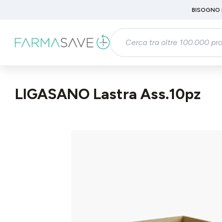
Passa al contenuto principale
BISOGNO 
Salta alla ricerca
Passa alla navigazione principale
LIGASANO Lastra Ass.10pz
Salta la galleria di immagini