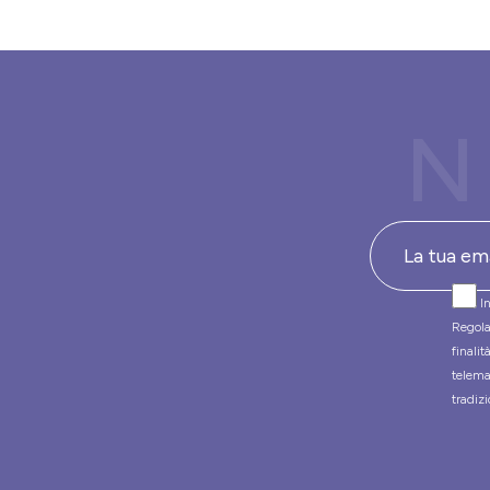
N
In
Regola
finali
telema
tradizi