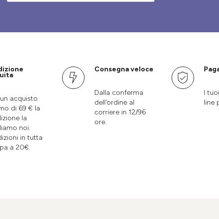
dizione
Consegna veloce
Paga
uita
Dalla conferma
I tuo
un acquisto
dell’ordine al
line 
mo di 69 € la
corriere in 12/96
izione la
ore.
liamo noi.
izioni in tutta
pa a 20€.