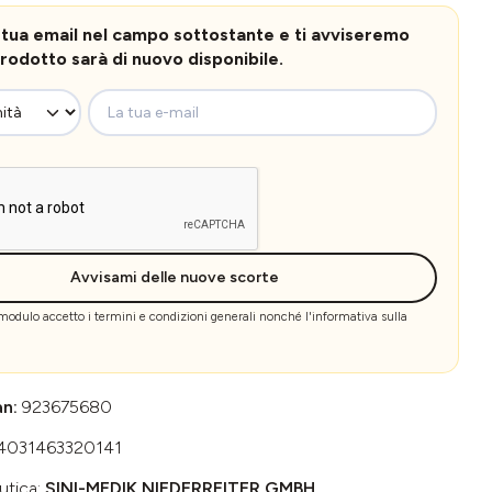
la tua email nel campo sottostante e ti avviseremo
rodotto sarà di nuovo disponibile.
La tua e-mail
Avvisami delle nuove scorte
 modulo accetto i
termini e condizioni generali
nonché l'
informativa sulla
an:
923675680
4031463320141
utica:
SINI-MEDIK NIEDERREITER GMBH