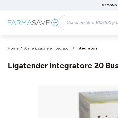
Passa al contenuto principale
BISOGNO 
Salta alla ricerca
Passa alla navigazione principale
Home
Alimentazione e integratori
Integratori
Ligatender Integratore 20 Bu
Salta la galleria di immagini