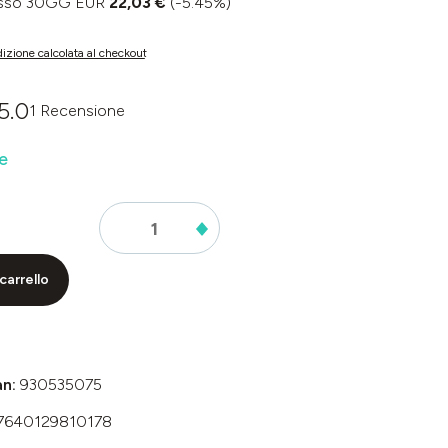
basso 30GG EUR
22,03 €
(-5.45%)
izione calcolata al checkout
5.0
1 Recensione
dia di 0 su 5 stelle
e
carrello
an:
930535075
7640129810178