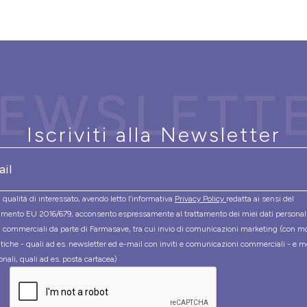
EWSLETT
Iscriviti alla Newsletter
 qualità di interessato, avendo letto l’informativa
Privacy Policy
redatta ai sensi del
mento EU 2016/679, acconsento espressamente al trattamento dei miei dati personal
tà commerciali da parte di Farmasave, tra cui invio di comunicazioni marketing (con m
tiche - quali ad es. newsletter ed e-mail con inviti e comunicazioni commerciali - e m
onali, quali ad es. posta cartacea)