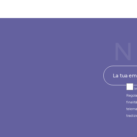
N
In
Regola
finali
telema
tradizi