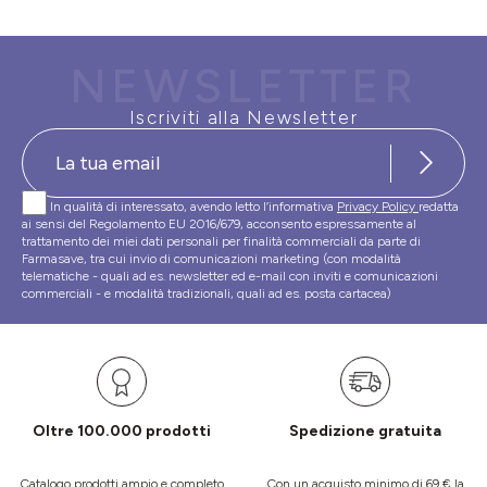
NEWSLETTER
Iscriviti alla Newsletter
In qualità di interessato, avendo letto l’informativa
Privacy Policy
redatta
ai sensi del Regolamento EU 2016/679, acconsento espressamente al
trattamento dei miei dati personali per finalità commerciali da parte di
Farmasave, tra cui invio di comunicazioni marketing (con modalità
telematiche - quali ad es. newsletter ed e-mail con inviti e comunicazioni
commerciali - e modalità tradizionali, quali ad es. posta cartacea)
Oltre 100.000 prodotti
Spedizione gratuita
Catalogo prodotti ampio e completo
Con un acquisto minimo di 69 € la