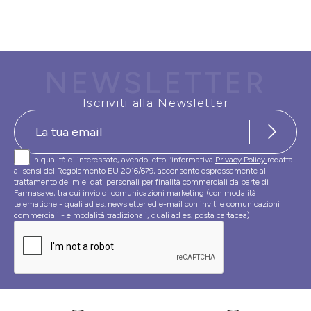
NEWSLETTER
Iscriviti alla Newsletter
In qualità di interessato, avendo letto l’informativa
Privacy Policy
redatta
ai sensi del Regolamento EU 2016/679, acconsento espressamente al
trattamento dei miei dati personali per finalità commerciali da parte di
Farmasave, tra cui invio di comunicazioni marketing (con modalità
telematiche - quali ad es. newsletter ed e-mail con inviti e comunicazioni
commerciali - e modalità tradizionali, quali ad es. posta cartacea)