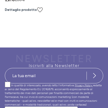
5,81 €
6,00 €
Dettaglio prodotto
NEWSLETTER
Iscriviti alla Newsletter
In qualità di interessato, avendo letto l’informativa
Privacy Policy
redatta
ai sensi del Regolamento EU 2016/679, acconsento espressamente al
trattamento dei miei dati personali per finalità commerciali da parte di
Farmasave, tra cui invio di comunicazioni marketing (con modalità
telematiche - quali ad es. newsletter ed e-mail con inviti e comunicazioni
commerciali - e modalità tradizionali, quali ad es. posta cartacea)