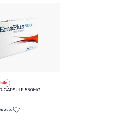
bile
0 CAPSULE 550MG
odotto