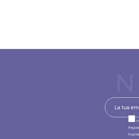
N
In
Regola
finali