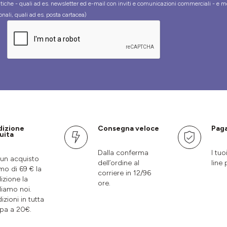
tiche - quali ad es. newsletter ed e-mail con inviti e comunicazioni commerciali - e m
onali, quali ad es. posta cartacea)
dizione
Consegna veloce
Paga
uita
Dalla conferma
I tuo
un acquisto
dell’ordine al
line 
mo di 69 € la
corriere in 12/96
izione la
ore.
liamo noi.
izioni in tutta
pa a 20€.