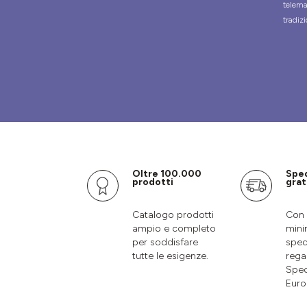
telema
tradizi
Oltre 100.000
Spe
prodotti
grat
Catalogo prodotti
Con 
ampio e completo
mini
per soddisfare
sped
tutte le esigenze.
rega
Sped
Euro