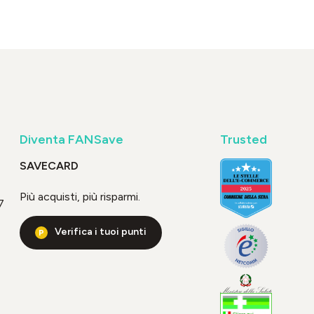
Diventa FANSave
Trusted
SAVECARD
Più acquisti, più risparmi.
7
Verifica i tuoi punti