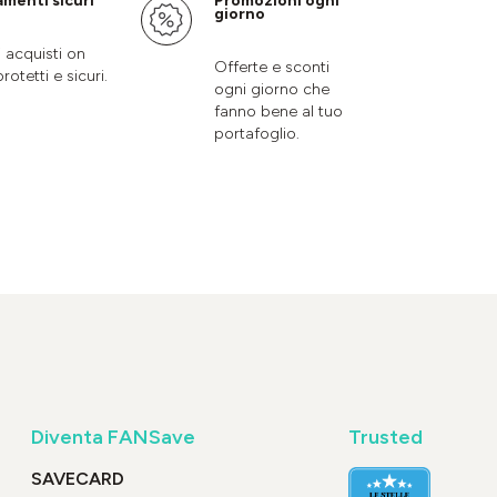
menti sicuri
Promozioni ogni
giorno
i acquisti on
Offerte e sconti
protetti e sicuri.
ogni giorno che
fanno bene al tuo
portafoglio.
Diventa FANSave
Trusted
SAVECARD