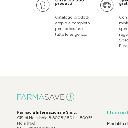
Oltre 100.000
Spe
prodotti
grat
Catalogo prodotti
Con 
ampio e completo
mini
per soddisfare
sped
tutte le esigenze.
rega
Sped
Euro
I tuoi ord
Farmacia Internazionale S.n.c.
CIS di Nola Isola 8 8008 / 8011 - 80035
Nola (NA)
Modalità 