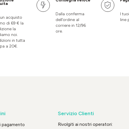
dizione
Consegna veloce
Paga
uita
Dalla conferma
I tuo
un acquisto
dell’ordine al
line 
mo di 69 € la
corriere in 12/96
izione la
ore.
liamo noi.
izioni in tutta
pa a 20€.
ini
Servizio Clienti
Rivolgiti ai nostri operatori:
di pagamento