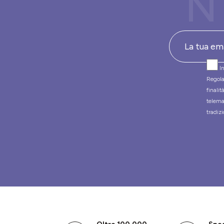
N
In
Regola
finali
telema
tradizi