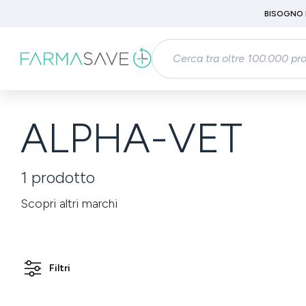
Passa al contenuto principale
BISOGNO 
Salta alla ricerca
Passa alla navigazione principale
ALPHA-VET
1
prodotto
Scopri altri marchi
Filtri