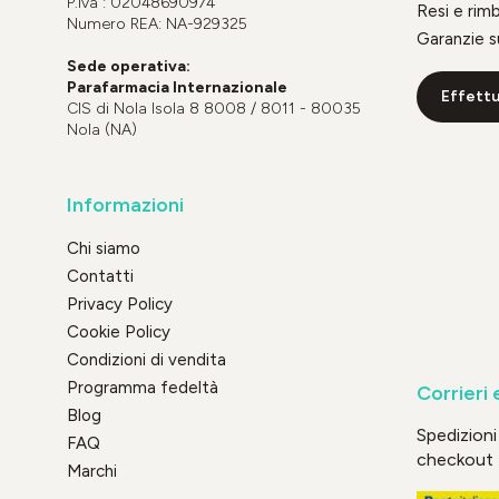
P.Iva : 02048690974
Resi e rim
Numero REA: NA-929325
Garanzie s
Sede operativa:
Parafarmacia Internazionale
Effettu
CIS di Nola Isola 8 8008 / 8011 - 80035
Nola (NA)
Informazioni
Chi siamo
Contatti
Privacy Policy
Cookie Policy
Condizioni di vendita
Programma fedeltà
Corrieri 
Blog
Spedizioni 
FAQ
checkout
Marchi