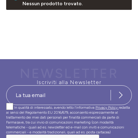
Nessun prodotto trovato.
NEWSLETTER
Iscriviti alla Newsletter
In qualità di interessato, avendo letto l’informativa
Privacy Policy
redatta
ai sensi del Regolamento EU 2016/679, acconsento espressamente al
trattamento dei miei dati personali per finalità commerciali da parte di
Farmasave, tra cui invio di comunicazioni marketing (con modalità
telematiche - quali ad es. newsletter ed e-mail con inviti e comunicazioni
commerciali - e modalità tradizionali, quali ad es. posta cartacea)