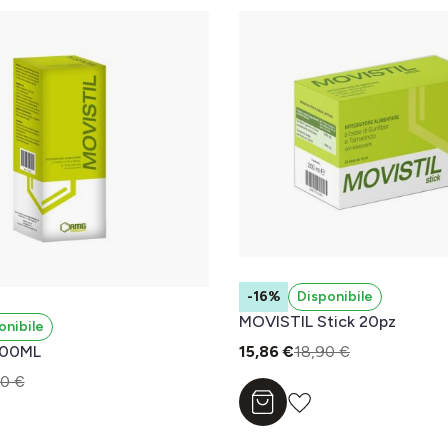
-16%
Disponibile
MOVISTIL Stick 20pz
onibile
200ML
15,86 €
18,90 €
90 €
Aggiungi al carrello
l carrello