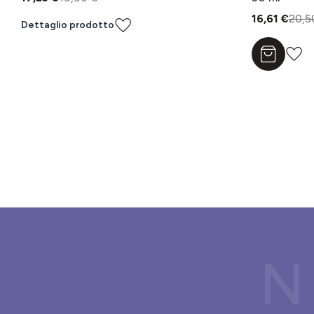
16,61 €
20,5
Dettaglio prodotto
Aggiungi a
N