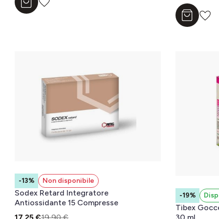
Aggiungi al carrello
Aggiungi a
-13%
Non disponibile
Sodex Retard Integratore
-19%
Disp
Antiossidante 15 Compresse
Tibex Gocce
30 ml
17,25 €
19,90 €