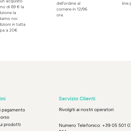
un acquisto
dell’ordine al
line 
mo di 69 € la
corriere in 12/96
izione la
ore.
liamo noi.
izioni in tutta
pa a 20€.
ini
Servizio Clienti
Rivolgiti ai nostri operatori:
di pagamento
borso
ui prodotti
Numero Telefonico:
+39 05 501 0