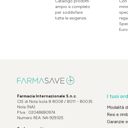
Catalogo prodotti
Con 
ampio e completo
mini
per soddisfare
sped
tutte le esigenze.
rega
Sped
Euro
I tuoi ord
Farmacia Internazionale S.n.c.
CIS di Nola Isola 8 8008 / 8011 - 80035
Nola (NA)
Modalità 
P.Iva : 02048690974
Resi e rim
Numero REA: NA-929325
Garanzie s