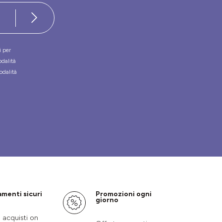
i per
odalità
odalità
menti sicuri
Promozioni ogni
giorno
i acquisti on