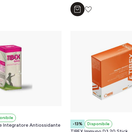
l carrello
Aggiungi al carrello
onibile
-13%
Disponibile
 Integratore Antiossidante
TIBEX Immuno D3 20 Stick