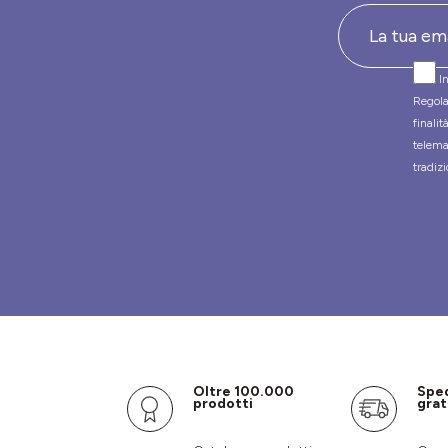
In
Regola
finali
telema
tradizi
Oltre 100.000
Spe
prodotti
grat