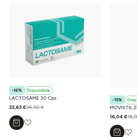
-16%
Disponibile
LACTOSAME 30 Cps
-15%
Disp
22,63 €
26,90 €
MOVISTIL 
16,04 €
18,
Aggiungi al carrello
Aggiungi a