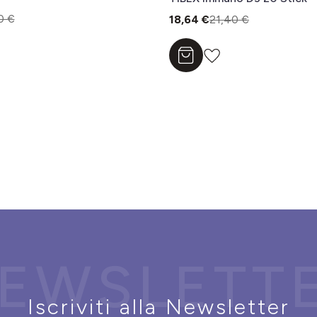
0 €
18,64 €
21,40 €
l carrello
Aggiungi al carrello
EWSLETT
Iscriviti alla Newsletter