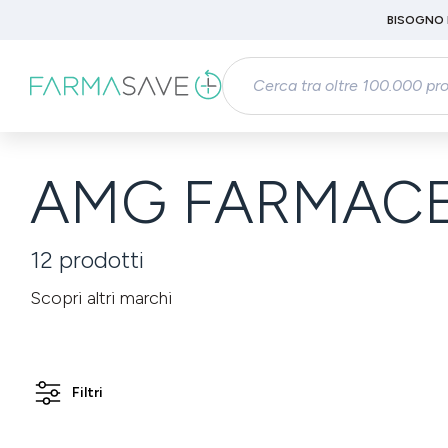
Passa al contenuto principale
BISOGNO 
Salta alla ricerca
Passa alla navigazione principale
AMG FARMACEU
12
prodotti
Scopri altri marchi
Filtri