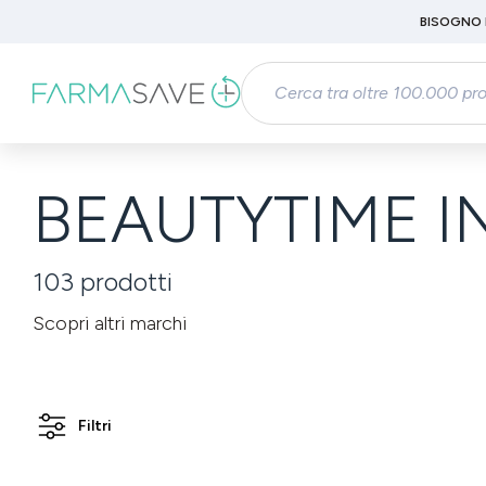
Passa al contenuto principale
BISOGNO 
Salta alla ricerca
Passa alla navigazione principale
BEAUTYTIME I
103
prodotti
Scopri altri marchi
Filtri