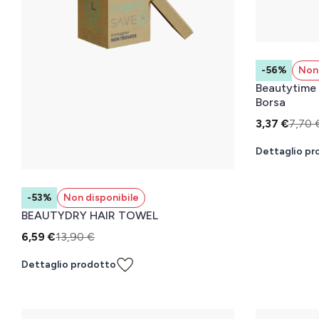
-56%
Non 
Beautytime Specchietto Doppio Da
Borsa
3,37 €
7,70 
Dettaglio pr
-53%
Non disponibile
BEAUTYDRY HAIR TOWEL
6,59 €
13,90 €
Dettaglio prodotto