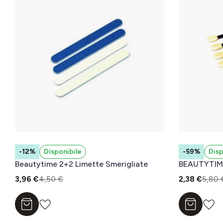
-12%
Disponibile
-59%
Disp
Beautytime 2+2 Limette Smerigliate
BEAUTYTIME
3,96 €
4,50 €
2,38 €
5,80 
Aggiungi al carrello
Aggiungi a