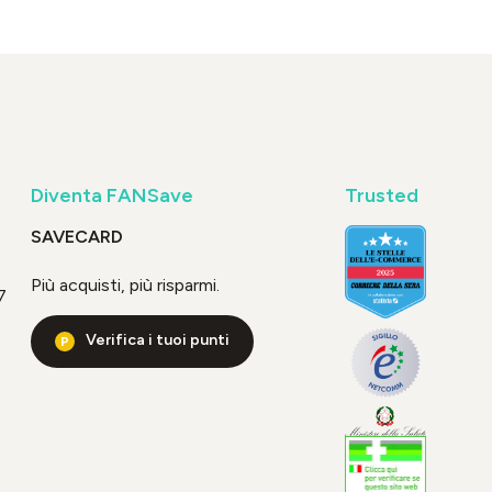
Diventa FANSave
Trusted
SAVECARD
Più acquisti, più risparmi.
7
Verifica i tuoi punti