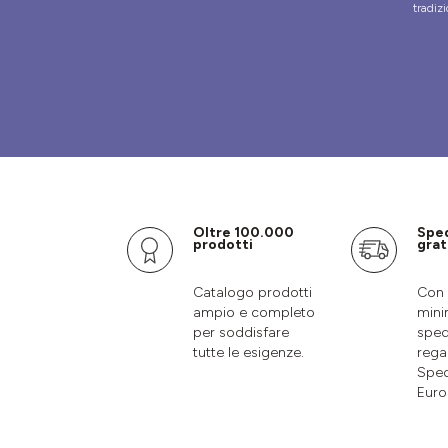
tradizi
Oltre 100.000
Spe
prodotti
grat
Catalogo prodotti
Con 
ampio e completo
mini
per soddisfare
sped
tutte le esigenze.
rega
Sped
Euro