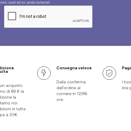
onali, quali ad es. posta cartacea)
dizione
Consegna veloce
Paga
uita
Dalla conferma
I tuo
un acquisto
dell’ordine al
line 
mo di 69 € la
corriere in 12/96
izione la
ore.
liamo noi.
izioni in tutta
pa a 20€.