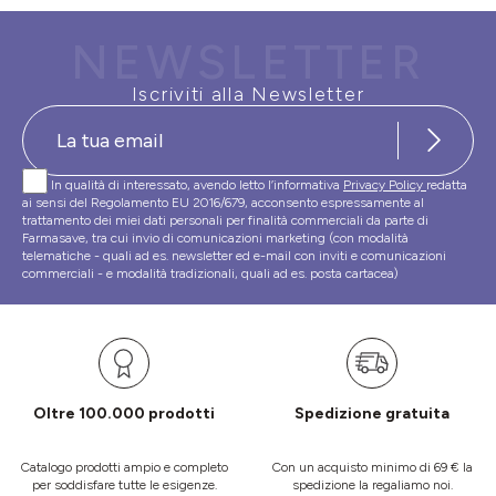
NEWSLETTER
Iscriviti alla Newsletter
In qualità di interessato, avendo letto l’informativa
Privacy Policy
redatta
ai sensi del Regolamento EU 2016/679, acconsento espressamente al
trattamento dei miei dati personali per finalità commerciali da parte di
Farmasave, tra cui invio di comunicazioni marketing (con modalità
telematiche - quali ad es. newsletter ed e-mail con inviti e comunicazioni
commerciali - e modalità tradizionali, quali ad es. posta cartacea)
Oltre 100.000 prodotti
Spedizione gratuita
Catalogo prodotti ampio e completo
Con un acquisto minimo di 69 € la
per soddisfare tutte le esigenze.
spedizione la regaliamo noi.