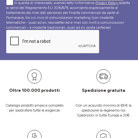
In qualità di interessato, avendo letto l’informativa
Privacy Policy
redatta
ai sensi del Regolamento EU 2016/679, acconsento espressamente al
trattamento dei miei dati personali per finalità commerciali da parte di
Farmasave, tra cui invio di comunicazioni marketing (con modalità
telematiche - quali ad es. newsletter ed e-mail con inviti e comunicazioni
commerciali - e modalità tradizionali, quali ad es. posta cartacea)
Oltre 100.000 prodotti
Spedizione gratuita
Catalogo prodotti ampio e completo
Con un acquisto minimo di 69 € la
per soddisfare tutte le esigenze.
spedizione la regaliamo noi.
Spedizioni in tutta Europa a 20€.