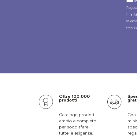
In
Regola
finali
telema
tradizi
Oltre 100.000
Spe
prodotti
grat
Catalogo prodotti
Con 
ampio e completo
mini
per soddisfare
sped
tutte le esigenze.
rega