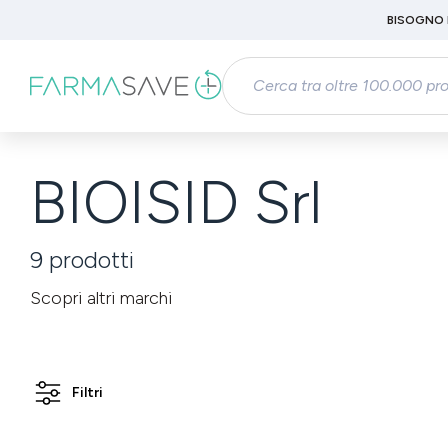
Passa al contenuto principale
BISOGNO 
Salta alla ricerca
Passa alla navigazione principale
BIOISID Srl
9
prodotti
Scopri altri marchi
Filtri