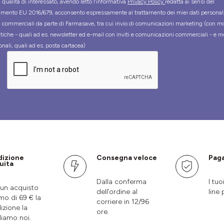
 qualità di interessato, avendo letto l’informativa
Privacy Policy
redatta ai sensi del
mento EU 2016/679, acconsento espressamente al trattamento dei miei dati personal
tà commerciali da parte di Farmasave, tra cui invio di comunicazioni marketing (con m
tiche - quali ad es. newsletter ed e-mail con inviti e comunicazioni commerciali - e m
onali, quali ad es. posta cartacea)
dizione
Consegna veloce
Paga
uita
Dalla conferma
I tuo
un acquisto
dell’ordine al
line 
mo di 69 € la
corriere in 12/96
izione la
ore.
liamo noi.