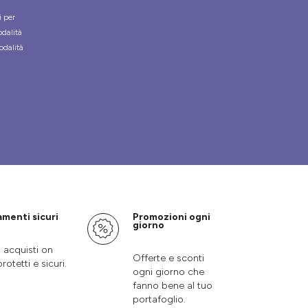
i per
odalità
odalità
menti sicuri
Promozioni ogni
giorno
i acquisti on
Offerte e sconti
protetti e sicuri.
ogni giorno che
fanno bene al tuo
portafoglio.