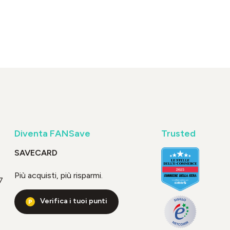
Diventa FANSave
Trusted
SAVECARD
Più acquisti, più risparmi.
7
Verifica i tuoi punti