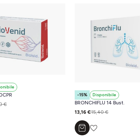
onibile
20CPR
-15%
Disponibile
BRONCHIFLU 14 Bust.
0 €
13,16 €
15,40 €
l carrello
Aggiungi al carrello