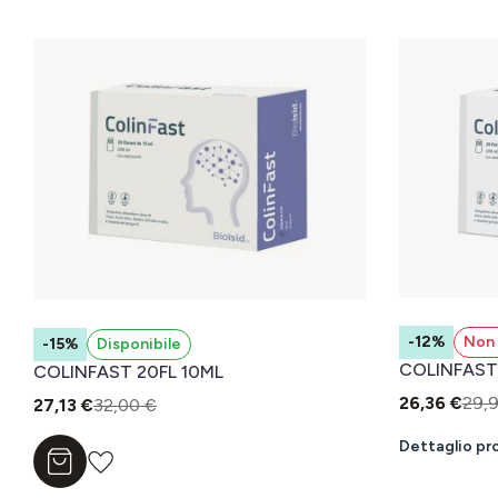
-12%
Non 
-15%
Disponibile
COLINFAST 
COLINFAST 20FL 10ML
26,36 €
29,
27,13 €
32,00 €
Dettaglio pr
Aggiungi al carrello