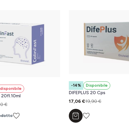
-14%
Disponibile
disponibile
DIFEPLUS 20 Cps
20fl.10ml
17,06 €
19,90 €
90 €
odotto
Aggiungi al carrello