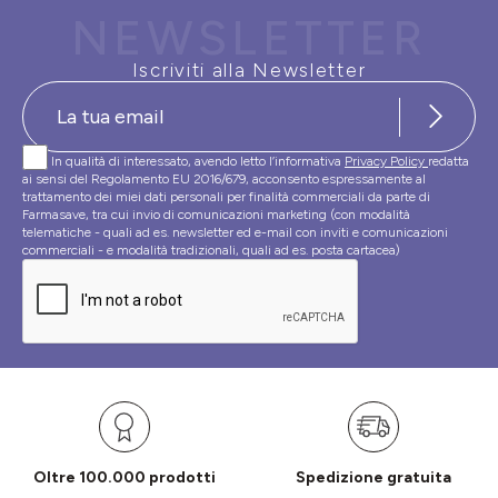
NEWSLETTER
Iscriviti alla Newsletter
In qualità di interessato, avendo letto l’informativa
Privacy Policy
redatta
ai sensi del Regolamento EU 2016/679, acconsento espressamente al
trattamento dei miei dati personali per finalità commerciali da parte di
Farmasave, tra cui invio di comunicazioni marketing (con modalità
telematiche - quali ad es. newsletter ed e-mail con inviti e comunicazioni
commerciali - e modalità tradizionali, quali ad es. posta cartacea)
Oltre 100.000 prodotti
Spedizione gratuita