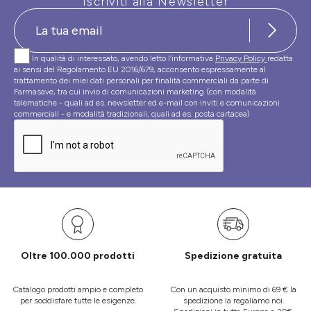
Iscriviti alla Newsletter
In qualità di interessato, avendo letto l’informativa
Privacy Policy
redatta
ai sensi del Regolamento EU 2016/679, acconsento espressamente al
trattamento dei miei dati personali per finalità commerciali da parte di
Farmasave, tra cui invio di comunicazioni marketing (con modalità
telematiche - quali ad es. newsletter ed e-mail con inviti e comunicazioni
commerciali - e modalità tradizionali, quali ad es. posta cartacea)
Oltre 100.000 prodotti
Spedizione gratuita
Catalogo prodotti ampio e completo
Con un acquisto minimo di 69 € la
per soddisfare tutte le esigenze.
spedizione la regaliamo noi.