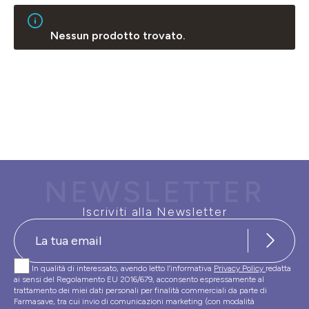
Nessun prodotto trovato.
NEWSLETTER
Iscriviti alla Newsletter
In qualità di interessato, avendo letto l’informativa
Privacy Policy
redatta
ai sensi del Regolamento EU 2016/679, acconsento espressamente al
trattamento dei miei dati personali per finalità commerciali da parte di
Farmasave, tra cui invio di comunicazioni marketing (con modalità