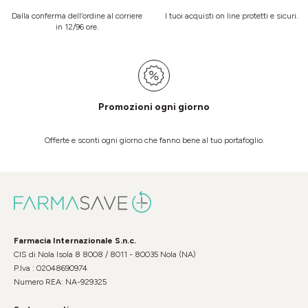
Dalla conferma dell’ordine al corriere
I tuoi acquisti on line protetti e sicuri.
in 12/96 ore.
Promozioni ogni giorno
Offerte e sconti ogni giorno che fanno bene al tuo portafoglio.
Farmacia Internazionale S.n.c.
CIS di Nola Isola 8 8008 / 8011 - 80035 Nola (NA)
P.Iva : 02048690974
Numero REA: NA-929325