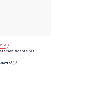
bile
tersanificante 5Lt
odotto