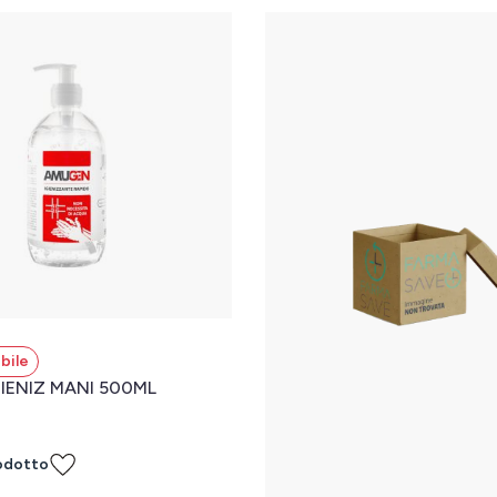
bile
IENIZ MANI 500ML
odotto