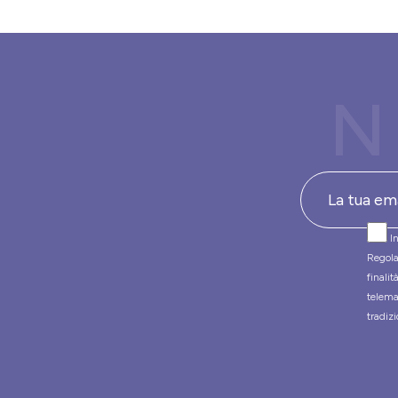
N
In
Regola
finali
telema
tradizi