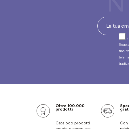
N
In
Regola
finali
telema
tradizi
Oltre 100.000
Spe
prodotti
grat
Catalogo prodotti
Con 
ampio e completo
mini