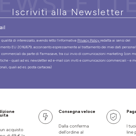
EWSLETT
Iscriviti alla Newsletter
 qualità di interessato, avendo letto l’informativa
Privacy Policy
redatta ai sensi del
mento EU 2016/679, acconsento espressamente al trattamento dei miei dati personal
tà commerciali da parte di Farmasave, tra cui invio di comunicazioni marketing (con m
tiche - quali ad es. newsletter ed e-mail con inviti e comunicazioni commerciali - e m
onali, quali ad es. posta cartacea)
dizione
Consegna veloce
Paga
uita
Dalla conferma
I tuo
un acquisto
dell’ordine al
line 
mo di 69 € la