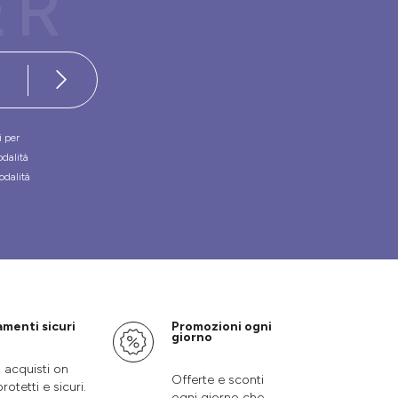
ER
i per
odalità
odalità
menti sicuri
Promozioni ogni
giorno
i acquisti on
Offerte e sconti
protetti e sicuri.
ogni giorno che