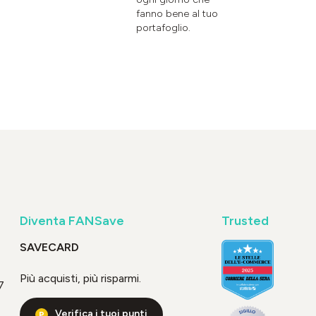
fanno bene al tuo
portafoglio.
Diventa FANSave
Trusted
SAVECARD
Più acquisti, più risparmi.
7
Verifica i tuoi punti