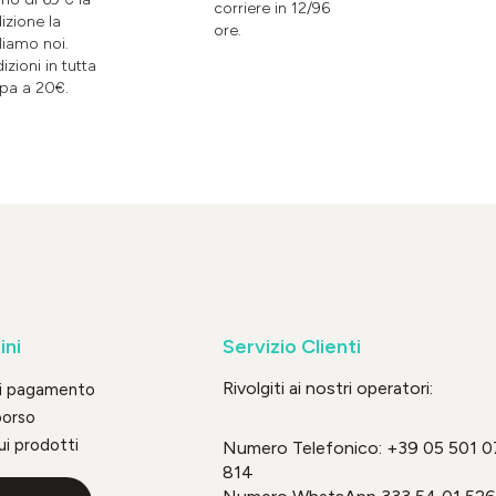
corriere in 12/96
izione la
ore.
liamo noi.
izioni in tutta
pa a 20€.
ini
Servizio Clienti
Rivolgiti ai nostri operatori:
di pagamento
borso
ui prodotti
Numero Telefonico:
+39 05 501 0
814