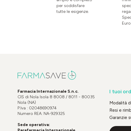
per soddisfare
sped
tutte le esigenze.
rega
Sped
Euro
I tuoi ord
Farmacia Internazionale S.n.c.
CIS di Nola Isola 8 8008 / 8011 - 80035
Nola (NA)
Modalità 
P.Iva : 02048690974
Resi e rim
Numero REA: NA-929325
Garanzie s
Sede operativa:
Parafarmacia Internazionale