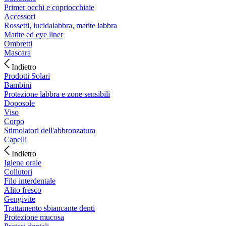
Primer occhi e copriocchiaie
Accessori
Rossetti, lucidalabbra, matite labbra
Matite ed eye liner
Ombretti
Mascara
Indietro
Prodotti Solari
Bambini
Protezione labbra e zone sensibili
Doposole
Viso
Corpo
Stimolatori dell'abbronzatura
Capelli
Indietro
Igiene orale
Collutori
Filo interdentale
Alito fresco
Gengivite
Trattamento sbiancante denti
Protezione mucosa