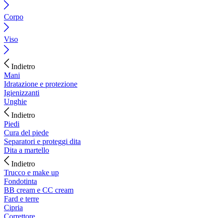
Corpo
Viso
Indietro
Mani
Idratazione e protezione
Igienizzanti
Unghie
Indietro
Piedi
Cura del piede
Separatori e proteggi dita
Dita a martello
Indietro
Trucco e make up
Fondotinta
BB cream e CC cream
Fard e terre
Cipria
Correttore