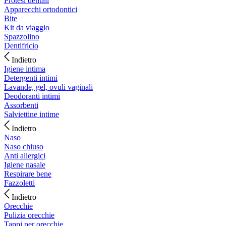
Protesi dentali
Apparecchi ortodontici
Bite
Kit da viaggio
Spazzolino
Dentifricio
Indietro
Igiene intima
Detergenti intimi
Lavande, gel, ovuli vaginali
Deodoranti intimi
Assorbenti
Salviettine intime
Indietro
Naso
Naso chiuso
Anti allergici
Igiene nasale
Respirare bene
Fazzoletti
Indietro
Orecchie
Pulizia orecchie
Tappi per orecchie