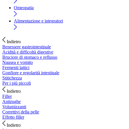
Omeopatia
Alimentazione e integratori
Indietro
Benessere gastrointestinale
Acidità e difficoltà digestive
Bruciore di stomaco e reflusso
Nausea e vomito
Fermenti lattici
Gonfiore e regolarità intestinale
Stitichezza
Per i più piccoli
Indietro
Filler
Antirughe
Volumizzanti
Correttivi della pelle
Effetto filler
Indietro