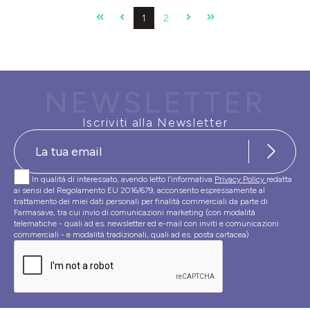
Pagina
Pagina
1
2
NEWSLETTER
Iscriviti alla Newsletter
In qualità di interessato, avendo letto l’informativa
Privacy Policy
redatta
ai sensi del Regolamento EU 2016/679, acconsento espressamente al
trattamento dei miei dati personali per finalità commerciali da parte di
Farmasave, tra cui invio di comunicazioni marketing (con modalità
telematiche - quali ad es. newsletter ed e-mail con inviti e comunicazioni
commerciali - e modalità tradizionali, quali ad es. posta cartacea)