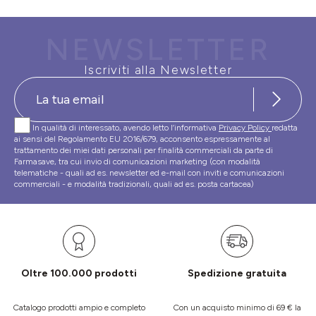
NEWSLETTER
Iscriviti alla Newsletter
In qualità di interessato, avendo letto l’informativa
Privacy Policy
redatta
ai sensi del Regolamento EU 2016/679, acconsento espressamente al
trattamento dei miei dati personali per finalità commerciali da parte di
Farmasave, tra cui invio di comunicazioni marketing (con modalità
telematiche - quali ad es. newsletter ed e-mail con inviti e comunicazioni
commerciali - e modalità tradizionali, quali ad es. posta cartacea)
Oltre 100.000 prodotti
Spedizione gratuita
Catalogo prodotti ampio e completo
Con un acquisto minimo di 69 € la