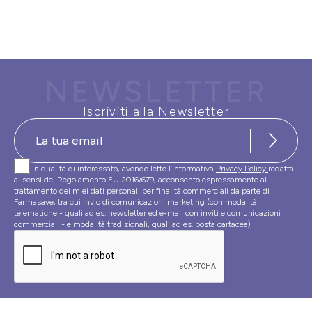
NEWSLETTER
Iscriviti alla Newsletter
In qualità di interessato, avendo letto l’informativa
Privacy Policy
redatta
ai sensi del Regolamento EU 2016/679, acconsento espressamente al
trattamento dei miei dati personali per finalità commerciali da parte di
Farmasave, tra cui invio di comunicazioni marketing (con modalità
telematiche - quali ad es. newsletter ed e-mail con inviti e comunicazioni
commerciali - e modalità tradizionali, quali ad es. posta cartacea)