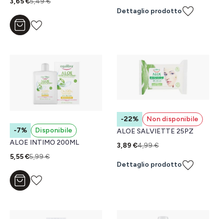
3,65 €
5,49 €
Dettaglio prodotto
Aggiungi al carrello
-22%
Non disponibile
-7%
Disponibile
ALOE SALVIETTE 25PZ
ALOE INTIMO 200ML
3,89 €
4,99 €
5,55 €
5,99 €
Dettaglio prodotto
Aggiungi al carrello