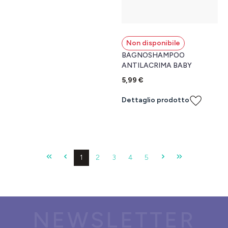
Non disponibile
BAGNOSHAMPOO
ANTILACRIMA BABY
5,99 €
Dettaglio prodotto
Pagina
Pagina
Pagina
Pagina
Pagina
1
2
3
4
5
NEWSLETTER