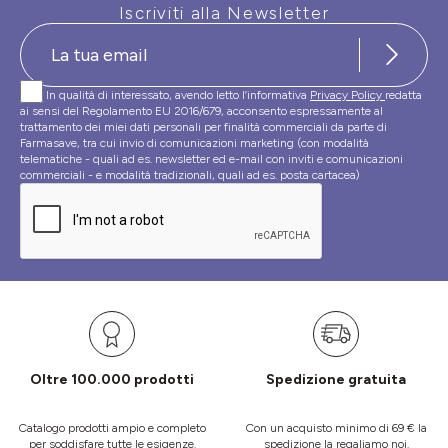
Iscriviti alla Newsletter
In qualità di interessato, avendo letto l’informativa
Privacy Policy
redatta
ai sensi del Regolamento EU 2016/679, acconsento espressamente al
trattamento dei miei dati personali per finalità commerciali da parte di
Farmasave, tra cui invio di comunicazioni marketing (con modalità
telematiche - quali ad es. newsletter ed e-mail con inviti e comunicazioni
commerciali - e modalità tradizionali, quali ad es. posta cartacea)
Oltre 100.000 prodotti
Spedizione gratuita
Catalogo prodotti ampio e completo
Con un acquisto minimo di 69 € la
per soddisfare tutte le esigenze.
spedizione la regaliamo noi.