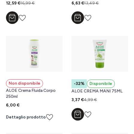
12,59 €
16,99 €
6,63 €
13,49 €
Aggiungi al carrello
Aggiungi al carrello
Non disponibile
-32%
Disponibile
ALOE Crema Fluida Corpo
ALOE CREMA MANI 75ML
250ml
3,37 €
4,99 €
6,00 €
Aggiungi al carrello
Dettaglio prodotto