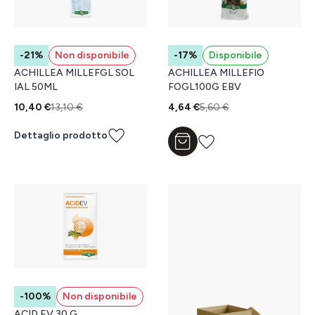
-21%
Non disponibile
-17%
Disponibile
ACHILLEA MILLEFGL SOL
ACHILLEA MILLEFIO
IAL 50ML
FOGL100G EBV
10,40 €
13,10 €
4,64 €
5,60 €
Dettaglio prodotto
Aggiungi al carrello
-100%
Non disponibile
ACID EV 30 G