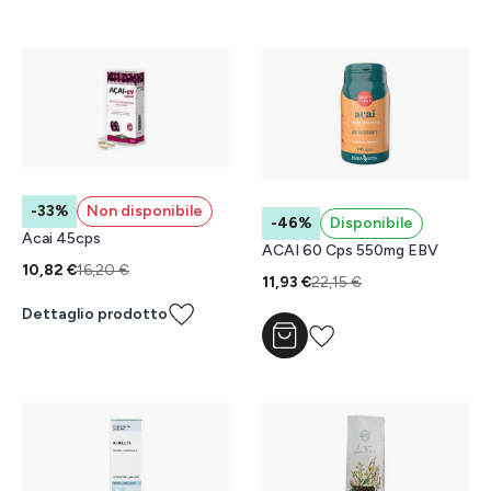
-33%
Non disponibile
-46%
Disponibile
Acai 45cps
ACAI 60 Cps 550mg EBV
10,82 €
16,20 €
11,93 €
22,15 €
Dettaglio prodotto
Aggiungi al carrello