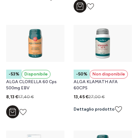
Aggiungi al carrello
-53%
Disponibile
-50%
Non disponibile
ALGA CLORELLA 60 Cps
ALGA KLAMATH AFA
500mg EBV
60CPS
8,13 €
17,40 €
13,45 €
27,00 €
Dettaglio prodotto
Aggiungi al carrello