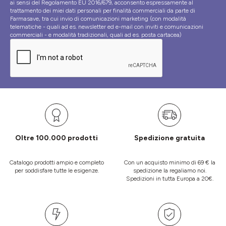
ai sensi del Regolamento EU 2016/679, acconsento espressamente al
trattamento dei miei dati personali per finalità commerciali da parte di
Farmasave, tra cui invio di comunicazioni marketing (con modalità
telematiche - quali ad es. newsletter ed e-mail con inviti e comunicazioni
commerciali - e modalità tradizionali, quali ad es. posta cartacea)
Oltre 100.000 prodotti
Spedizione gratuita
Catalogo prodotti ampio e completo
Con un acquisto minimo di 69 € la
per soddisfare tutte le esigenze.
spedizione la regaliamo noi.
Spedizioni in tutta Europa a 20€.