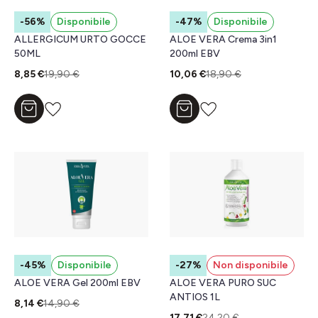
-56%
Disponibile
-47%
Disponibile
ALLERGICUM URTO GOCCE
ALOE VERA Crema 3in1
50ML
200ml EBV
8,85 €
19,90 €
10,06 €
18,90 €
Aggiungi al carrello
Aggiungi al carrello
-45%
Disponibile
-27%
Non disponibile
ALOE VERA Gel 200ml EBV
ALOE VERA PURO SUC
ANTIOS 1L
8,14 €
14,90 €
17,71 €
24,20 €