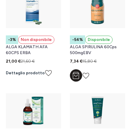
-3%
Non disponibile
-54%
Disponibile
ALGA KLAMATH AFA
ALGA SPIRULINA 60Cps
60CPS ERBA
500mgEBV
21,00 €
21,60 €
7,34 €
15,80 €
Dettaglio prodotto
Aggiungi al carrello