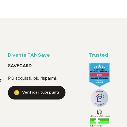
Diventa FANSave
Trusted
SAVECARD
Più acquisti, più risparmi.
7
Verifica i tuoi punti