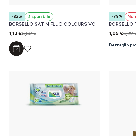
-83%
Disponibile
-79%
Non 
BORSELLO SATIN FLUO COLOURS VC
BORSELLO 
1,13 €
6,50 €
1,09 €
5,20 
Dettaglio pr
Aggiungi al carrello