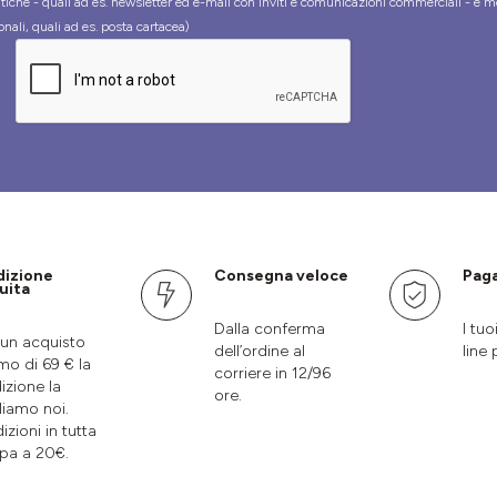
tiche - quali ad es. newsletter ed e-mail con inviti e comunicazioni commerciali - e m
onali, quali ad es. posta cartacea)
dizione
Consegna veloce
Paga
uita
Dalla conferma
I tuo
un acquisto
dell’ordine al
line 
mo di 69 € la
corriere in 12/96
izione la
ore.
liamo noi.
izioni in tutta
pa a 20€.