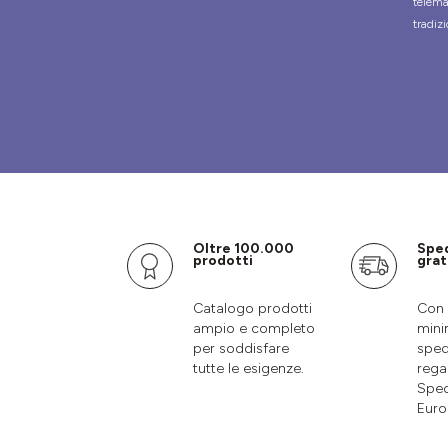
telema
tradizi
Oltre 100.000
Spe
prodotti
grat
Catalogo prodotti
Con 
ampio e completo
mini
per soddisfare
sped
tutte le esigenze.
rega
Sped
Euro