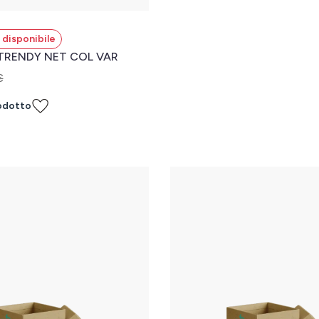
disponibile
TRENDY NET COL VAR
€
odotto