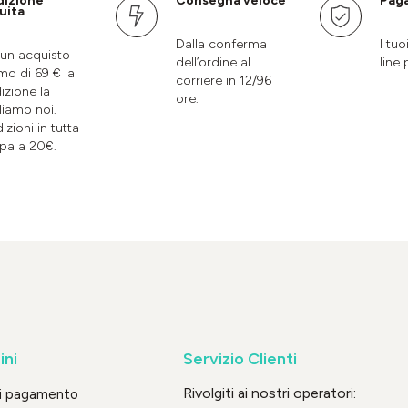
dizione
Consegna veloce
Paga
uita
Dalla conferma
I tuo
un acquisto
dell’ordine al
line 
mo di 69 € la
corriere in 12/96
izione la
ore.
liamo noi.
izioni in tutta
pa a 20€.
ini
Servizio Clienti
Rivolgiti ai nostri operatori:
di pagamento