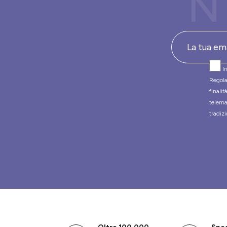
N
In
Regola
finali
telema
tradizi