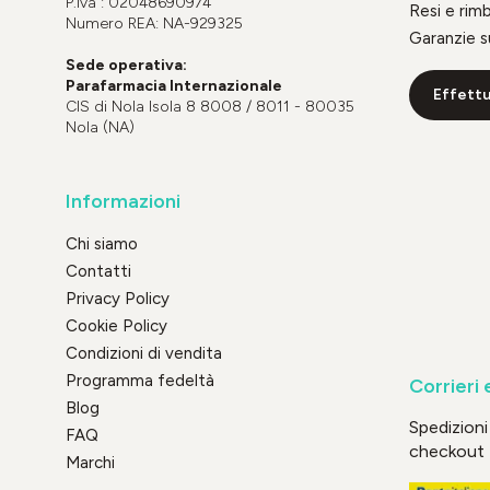
P.Iva : 02048690974
Resi e rim
Numero REA: NA-929325
Garanzie s
Sede operativa:
Parafarmacia Internazionale
Effettu
CIS di Nola Isola 8 8008 / 8011 - 80035
Nola (NA)
Informazioni
Chi siamo
Contatti
Privacy Policy
Cookie Policy
Condizioni di vendita
Programma fedeltà
Corrieri 
Blog
Spedizioni 
FAQ
checkout
Marchi