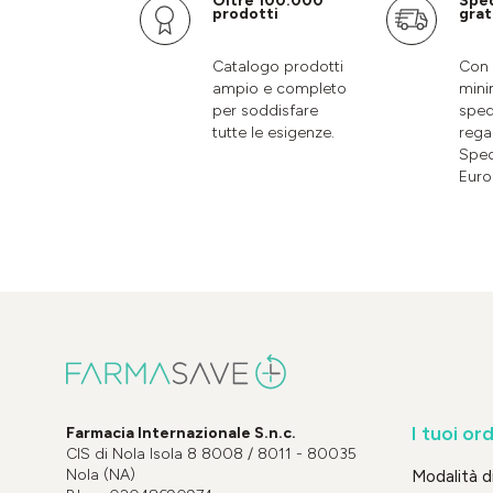
Oltre 100.000
Spe
prodotti
grat
Catalogo prodotti
Con 
ampio e completo
mini
per soddisfare
sped
tutte le esigenze.
rega
Sped
Euro
I tuoi ord
Farmacia Internazionale S.n.c.
CIS di Nola Isola 8 8008 / 8011 - 80035
Nola (NA)
Modalità 