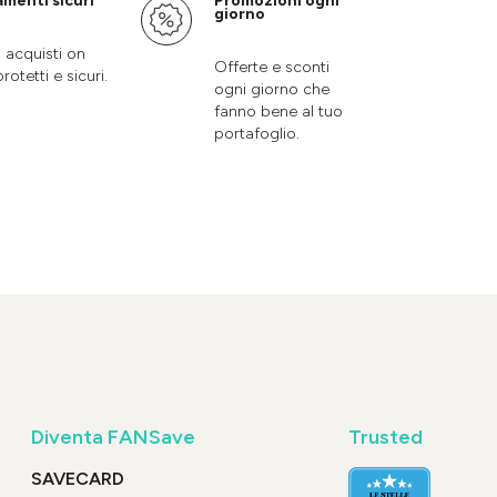
menti sicuri
Promozioni ogni
giorno
i acquisti on
Offerte e sconti
protetti e sicuri.
ogni giorno che
fanno bene al tuo
portafoglio.
Diventa FANSave
Trusted
SAVECARD