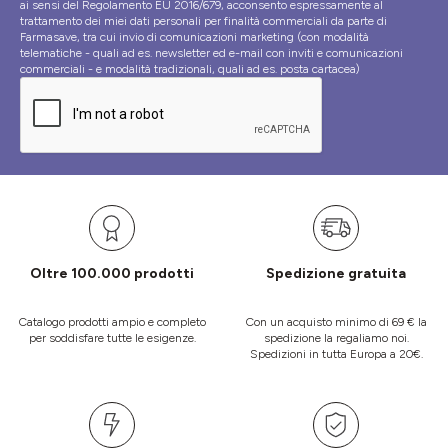
ai sensi del Regolamento EU 2016/679, acconsento espressamente al
trattamento dei miei dati personali per finalità commerciali da parte di
Farmasave, tra cui invio di comunicazioni marketing (con modalità
telematiche - quali ad es. newsletter ed e-mail con inviti e comunicazioni
commerciali - e modalità tradizionali, quali ad es. posta cartacea)
Oltre 100.000 prodotti
Spedizione gratuita
Catalogo prodotti ampio e completo
Con un acquisto minimo di 69 € la
per soddisfare tutte le esigenze.
spedizione la regaliamo noi.
Spedizioni in tutta Europa a 20€.