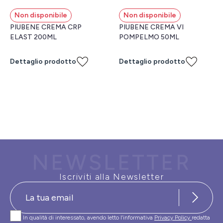
Non disponibile
Non disponibile
PIUBENE CREMA CRP
PIUBENE CREMA VI
ELAST 200ML
POMPELMO 50ML
Dettaglio prodotto
Dettaglio prodotto
NEWSLETTER
Iscriviti alla Newsletter
In qualità di interessato, avendo letto l’informativa
Privacy Policy
redatta