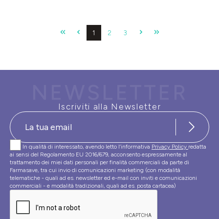
Pagina
Pagina
Pagina
1
2
3
NEWSLETTER
Iscriviti alla Newsletter
In qualità di interessato, avendo letto l’informativa
Privacy Policy
redatta
ai sensi del Regolamento EU 2016/679, acconsento espressamente al
trattamento dei miei dati personali per finalità commerciali da parte di
Farmasave, tra cui invio di comunicazioni marketing (con modalità
telematiche - quali ad es. newsletter ed e-mail con inviti e comunicazioni
commerciali - e modalità tradizionali, quali ad es. posta cartacea)