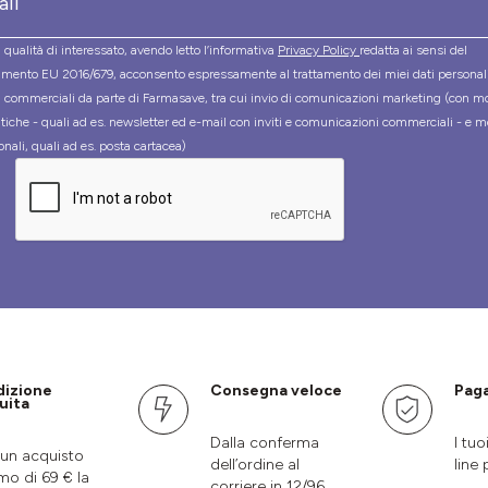
 qualità di interessato, avendo letto l’informativa
Privacy Policy
redatta ai sensi del
mento EU 2016/679, acconsento espressamente al trattamento dei miei dati personal
tà commerciali da parte di Farmasave, tra cui invio di comunicazioni marketing (con m
tiche - quali ad es. newsletter ed e-mail con inviti e comunicazioni commerciali - e m
onali, quali ad es. posta cartacea)
dizione
Consegna veloce
Paga
uita
Dalla conferma
I tuo
un acquisto
dell’ordine al
line 
mo di 69 € la
corriere in 12/96