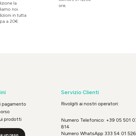
izione la
ore.
liamo noi.
izioni in tutta
pa a 20€.
ini
Servizio Clienti
Rivolgiti ai nostri operatori:
di pagamento
borso
ui prodotti
Numero Telefonico:
+39 05 501 0
814
Numero WhatsApp
333 54 01 526
a un reso