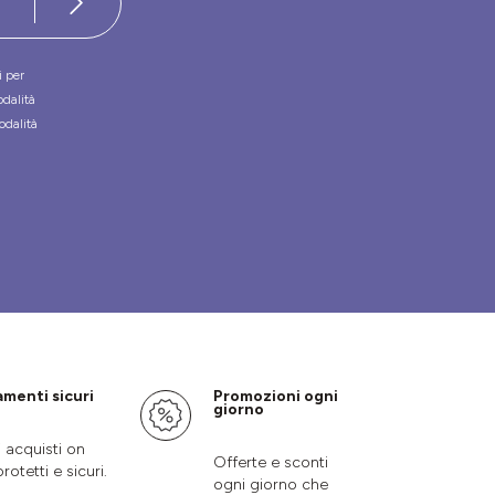
i per
odalità
odalità
menti sicuri
Promozioni ogni
giorno
i acquisti on
Offerte e sconti
protetti e sicuri.
ogni giorno che