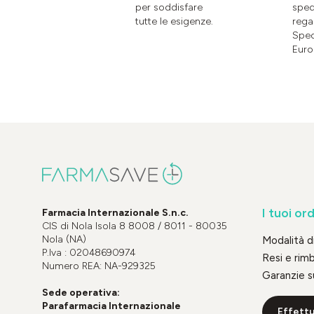
per soddisfare
sped
tutte le esigenze.
rega
Sped
Euro
I tuoi ord
Farmacia Internazionale S.n.c.
CIS di Nola Isola 8 8008 / 8011 - 80035
Nola (NA)
Modalità 
P.Iva : 02048690974
Resi e rim
Numero REA: NA-929325
Garanzie s
Sede operativa:
Parafarmacia Internazionale
Effettu