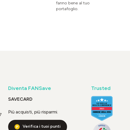
fanno bene al tuo
portafoglio.
Diventa FANSave
Trusted
SAVECARD
Più acquisti, più risparmi.
7
Verifica i tuoi punti