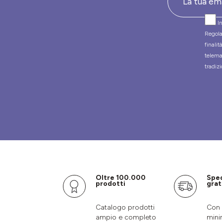
In
Regola
finali
telema
tradizi
Oltre 100.000
Spe
prodotti
grat
Catalogo prodotti
Con 
ampio e completo
mini