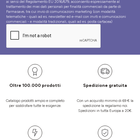
ai sensi del Regolamento EU 2016/679, acconsento espressamente al
trattamento dei miei dati personali per finalità commerciali da parte di
Farmasave, tra cui invio di comunicazioni marketing (con modalità
telematiche - quali ad es. newsletter ed e-mail con inviti e comunicazioni
commerciali - e modalità tradizionali, quali ad es. posta cartacea)
Oltre 100.000 prodotti
Spedizione gratuita
Catalogo prodotti ampio e completo
Con un acquisto minimo di 69 € la
per soddisfare tutte le esigenze.
spedizione la regaliamo noi.
Spedizioni in tutta Europa a 20€.