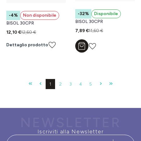
-32%
Disponibile
-4%
Non disponibile
BISOL 30CPR
BISOL 30CPR
7,89 €
11,60 €
12,10 €
12,60 €
Dettaglio prodotto
Aggiungi al carrello
Pagina
Pagina
Pagina
Pagina
Pagina
1
2
3
4
5
NEWSLETTER
Iscriviti alla Newsletter