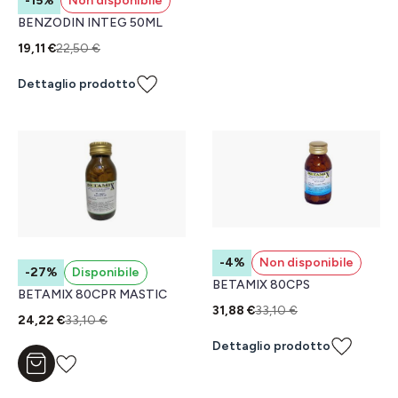
-15%
Non disponibile
BENZODIN INTEG 50ML
19,11 €
22,50 €
Dettaglio prodotto
-4%
Non disponibile
-27%
Disponibile
BETAMIX 80CPS
BETAMIX 80CPR MASTIC
31,88 €
33,10 €
24,22 €
33,10 €
Dettaglio prodotto
Aggiungi al carrello