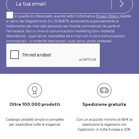
In qualità di interessato, avendo letto l’informativa
Privacy Policy
redatta
ai sensi del Regolamento EU 2016/679, acconsento espressamente al
trattamento dei miei dati personali per finalità commerciali da parte di
Farmasave, tra cui invio di comunicazioni marketing (con modalità
telematiche - quali ad es. newsletter ed e-mail con inviti e comunicazioni
commerciali - e modalità tradizionali, quali ad es. posta cartacea)
Oltre 100.000 prodotti
Spedizione gratuita
Catalogo prodotti ampio e completo
Con un acquisto minimo di 69 € la
per soddisfare tutte le esigenze.
spedizione la regaliamo noi.
Spedizioni in tutta Europa a 20€.