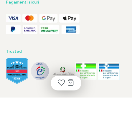
Pagamenti sicuri
Trusted
Copyright © 2026 P.IVA: 02048690974 - * Tutti i prezzi includono l'IVA
più eventuali
spese di spedizione
, se non diversamente indicato.