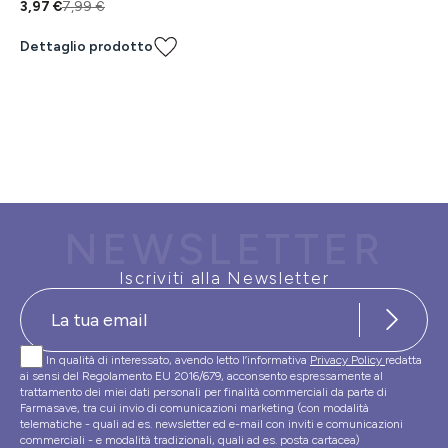
3,97 €
7,99 €
Dettaglio prodotto
NEWSLETTER
Iscriviti alla Newsletter
In qualità di interessato, avendo letto l’informativa
Privacy Policy
redatta
ai sensi del Regolamento EU 2016/679, acconsento espressamente al
trattamento dei miei dati personali per finalità commerciali da parte di
Farmasave, tra cui invio di comunicazioni marketing (con modalità
telematiche - quali ad es. newsletter ed e-mail con inviti e comunicazioni
commerciali - e modalità tradizionali, quali ad es. posta cartacea)