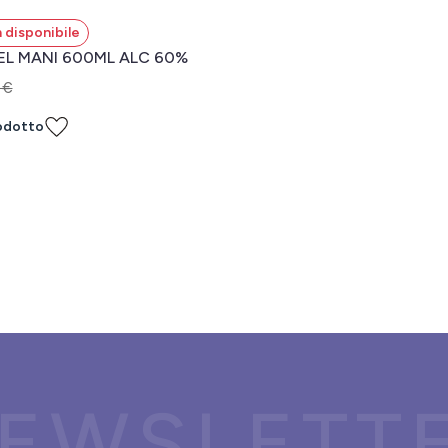
 disponibile
EL MANI 600ML ALC 60%
 €
odotto
EWSLETT