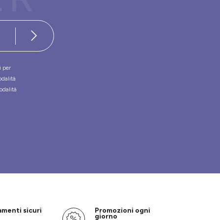
i per
odalità
odalità
menti sicuri
Promozioni ogni
giorno