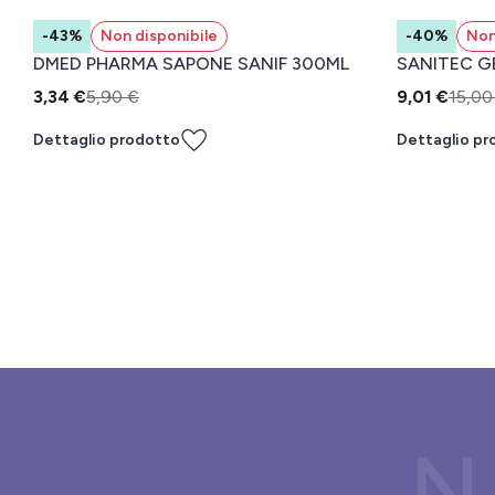
-43%
Non disponibile
-40%
Non
DMED PHARMA SAPONE SANIF 300ML
SANITEC G
3,34 €
5,90 €
9,01 €
15,00
Dettaglio prodotto
Dettaglio pr
N