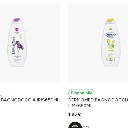
Disponibile
BAGNODOCCIA IRIS650ML
DERMOMED BAGNODOCCI
LIME650ML
1,95 €
l carrello