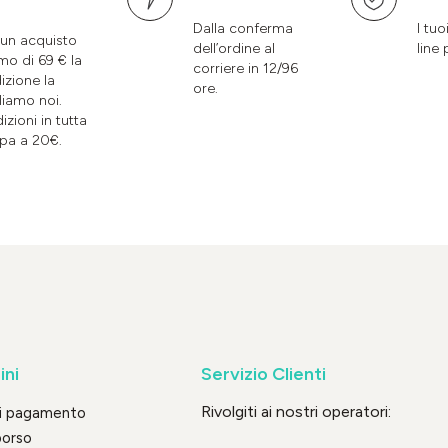
Dalla conferma
I tuo
un acquisto
dell’ordine al
line 
mo di 69 € la
corriere in 12/96
izione la
ore.
liamo noi.
izioni in tutta
pa a 20€.
ini
Servizio Clienti
Rivolgiti ai nostri operatori:
di pagamento
borso