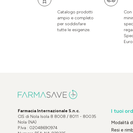
Catalogo prodotti
Con 
ampio e completo
mini
per soddisfare
sped
tutte le esigenze.
rega
Sped
Euro
I tuoi ord
Farmacia Internazionale S.n.c.
CIS di Nola Isola 8 8008 / 8011 - 80035
Nola (NA)
Modalità 
P.Iva : 02048690974
Resi e rim