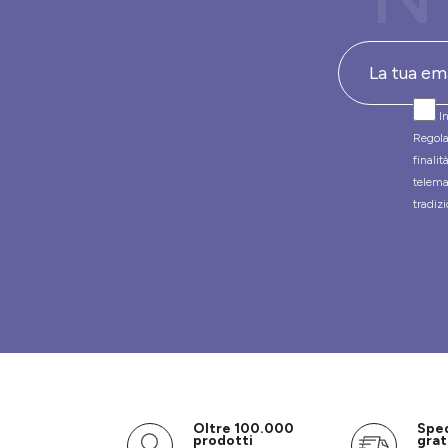
In
Regola
finali
telema
tradizi
Oltre 100.000
Spe
prodotti
grat