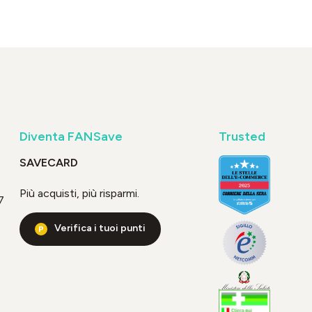
Diventa FANSave
Trusted
SAVECARD
Più acquisti, più risparmi.
7
Verifica i tuoi punti