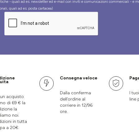
tiche - quali ad es. newsletter ed e-mail con inviti e comunicazioni commerciali - e m
onali, quali ad es. posta cartacea)
dizione
Consegna veloce
Paga
uita
Dalla conferma
I tuo
un acquisto
dell’ordine al
line 
mo di 69 € la
corriere in 12/96
izione la
ore.
liamo noi.
izioni in tutta
pa a 20€.