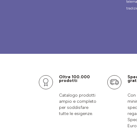
telema
tradizi
Oltre 100.000
Spe
prodotti
grat
Catalogo prodotti
Con 
ampio e completo
mini
per soddisfare
sped
tutte le esigenze.
rega
Sped
Euro