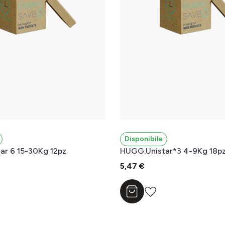
Disponibile
HUGG.Unistar 6 15-30Kg 12pz
HUGG.Unistar*3 4-9Kg 18p
5,47 €
l carrello
Aggiungi al carrello