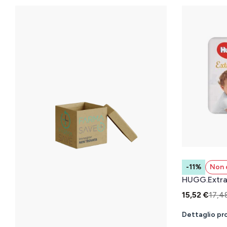
-11%
Non 
HUGG.Extra
15,52 €
17,4
Dettaglio pr