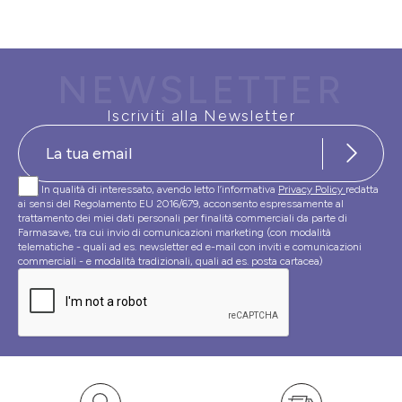
NEWSLETTER
Iscriviti alla Newsletter
In qualità di interessato, avendo letto l’informativa
Privacy Policy
redatta
ai sensi del Regolamento EU 2016/679, acconsento espressamente al
trattamento dei miei dati personali per finalità commerciali da parte di
Farmasave, tra cui invio di comunicazioni marketing (con modalità
telematiche - quali ad es. newsletter ed e-mail con inviti e comunicazioni
commerciali - e modalità tradizionali, quali ad es. posta cartacea)