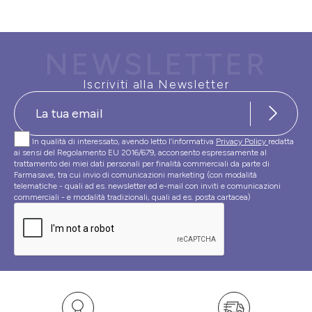
NEWSLETTER
Iscriviti alla Newsletter
In qualità di interessato, avendo letto l’informativa
Privacy Policy
redatta
ai sensi del Regolamento EU 2016/679, acconsento espressamente al
trattamento dei miei dati personali per finalità commerciali da parte di
Farmasave, tra cui invio di comunicazioni marketing (con modalità
telematiche - quali ad es. newsletter ed e-mail con inviti e comunicazioni
commerciali - e modalità tradizionali, quali ad es. posta cartacea)