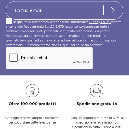
In qualità di interessato, avendo letto l’informativa
Privacy Policy
redatta
ai sensi del Regolamento EU 2016/679, acconsento espressamente al
trattamento dei miei dati personali per finalità commerciali da parte di
Farmasave, tra cui invio di comunicazioni marketing (con modalità
telematiche - quali ad es. newsletter ed e-mail con inviti e comunicazioni
commerciali - e modalità tradizionali, quali ad es. posta cartacea)
Oltre 100.000 prodotti
Spedizione gratuita
Catalogo prodotti ampio e completo
Con un acquisto minimo di 69 € la
per soddisfare tutte le esigenze.
spedizione la regaliamo noi.
Spedizioni in tutta Europa a 20€.